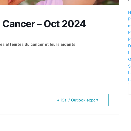
H
P
& Cancer – Oct 2024
m
P
P
es atteintes du cancer et leurs aidants
D
L
O
S
L
L
+ iCal / Outlook export