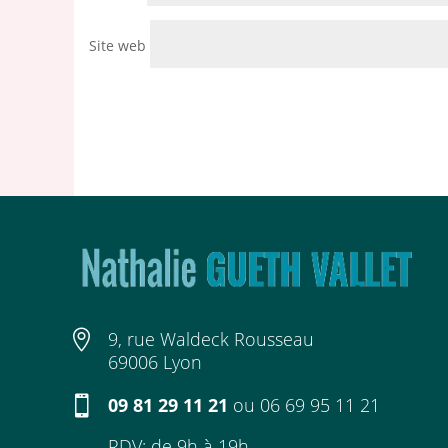
Site web

9, rue Waldeck Rousseau
69006 Lyon

09 81 29 11 21
ou
06 69 95 11 21
RDV: de 9h à 19h